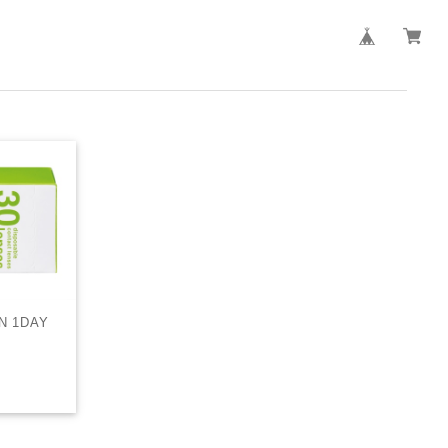
N 1DAY
）