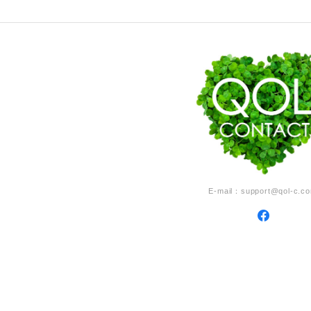
E-mail：
support@qol-c.c